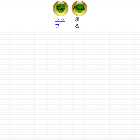
トッ
戻
プ
る