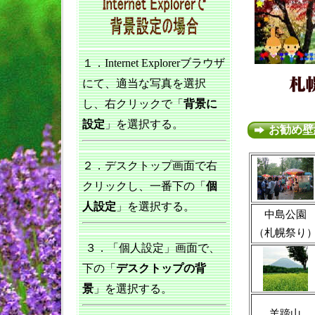
１．Internet Explorerブラウザ
にて、適当な写真を選択
し、右クリックで「
背景に
設定
」を選択する。
お勧め壁
２．デスクトップ画面で右
クリックし、一番下の「
個
人設定
」を選択する。
中島公園
（札幌祭り
３．「個人設定」画面で、
下の「
デスクトップの背
景
」を選択する。
羊蹄山